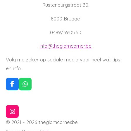
Rustenburgstraat 30,
8000 Brugge
0489/39.05.50
info@theglamcorner.be
Volg me zeker op sociale media voor heel wat tips
en info.
F
W
a
h
c
a
e
t
b
s
I
o
A
n
o
p
© 2021 - 2026 theglamcorner.be
s
k
p