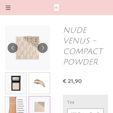
Ga
direct
naar
de
NUDE
hoofdinhoud
VENUS -
COMPACT
POWDER
€ 21,90
Tint