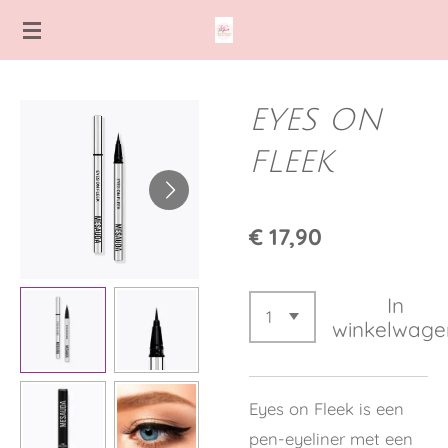
Ga
direct
naar
de
EYES ON
hoofdinhoud
FLEEK
€ 17,90
In
winkelwage
Eyes on Fleek is een
pen-eyeliner met een