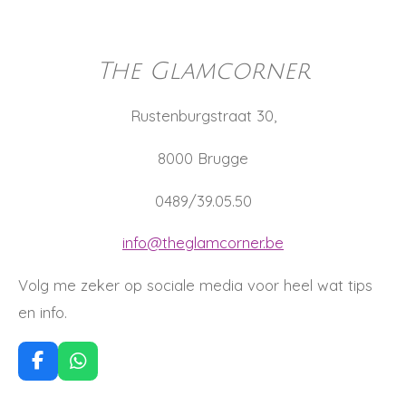
The Glamcorner
Rustenburgstraat 30,
8000 Brugge
0489/39.05.50
info@theglamcorner.be
Volg me zeker op sociale media voor heel wat tips
en info.
F
W
a
h
c
a