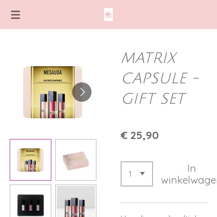
Ga
direct
naar
de
MATRIX
hoofdinhoud
CAPSULE -
GIFT SET
€ 25,90
In
winkelwage