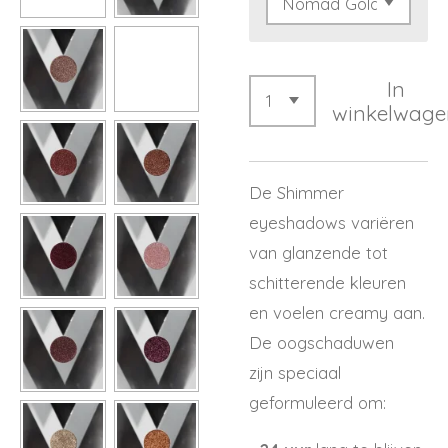
In
winkelwage
De Shimmer
eyeshadows variëren
van glanzende tot
schitterende kleuren
en voelen creamy aan.
De oogschaduwen
zijn speciaal
geformuleerd om: