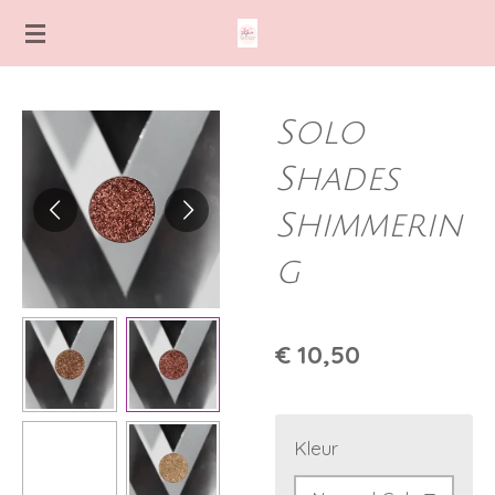
Ga
direct
naar
de
Solo
hoofdinhoud
Shades
Shimmerin
g
€ 10,50
Kleur