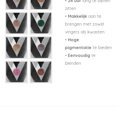
•
24 uur
lang te blijven
zitten
•
Makkelijk
aan te
brengen met zowel
vingers als kwasten
•
Hoge
pigmentatie
te bieden
•
Eenvoudig
te
blenden