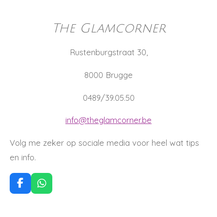
The Glamcorner
Rustenburgstraat 30,
8000 Brugge
0489/39.05.50
info@theglamcorner.be
Volg me zeker op sociale media voor heel wat tips
en info.
F
W
a
h
c
a
e
t