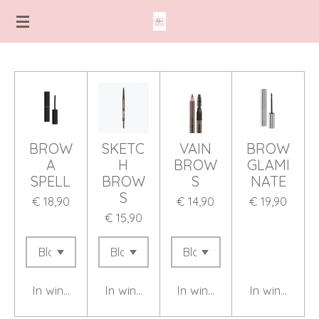
Ga
direct
naar
de
hoofdinhoud
BROW
SKETC
VAIN
BROW
A
H
BROW
GLAMI
SPELL
BROW
S
NATE
S
€ 18,90
€ 14,90
€ 19,90
€ 15,90
In winkelwagen
In winkelwagen
In winkelwagen
In winkelwa